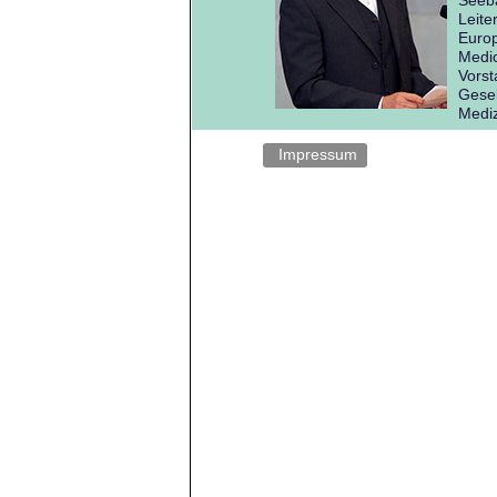
Seeb
Leite
Europ
Medic
Vorst
Gesel
Mediz
Impressum