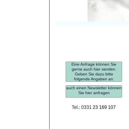
Eine Anfrage können Sie
gerne auch hier senden.
Geben Sie dazu bitte
folgende Angaben an:
auch einen Newsletter können
Sie hier anfragen
Tel.: 0331
23 169 107