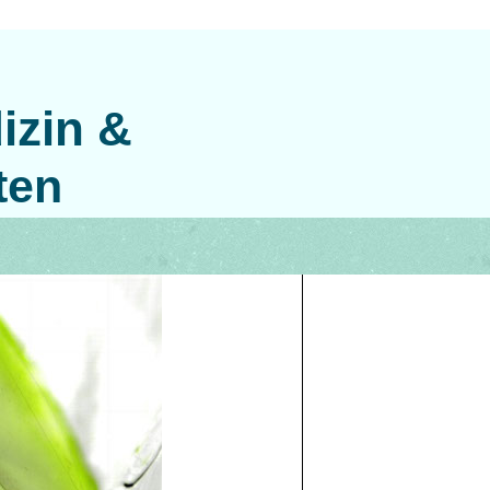
izin &
ten
en