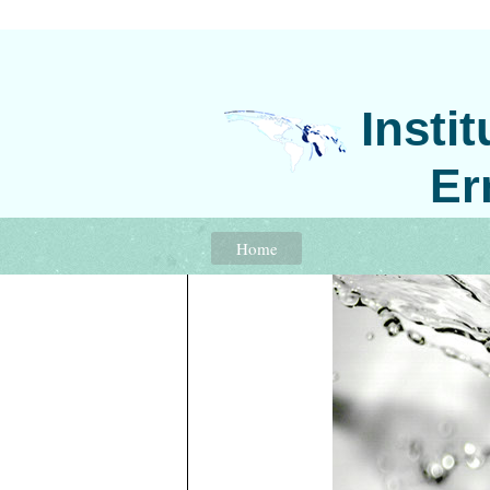
Insti
Er
Home
E