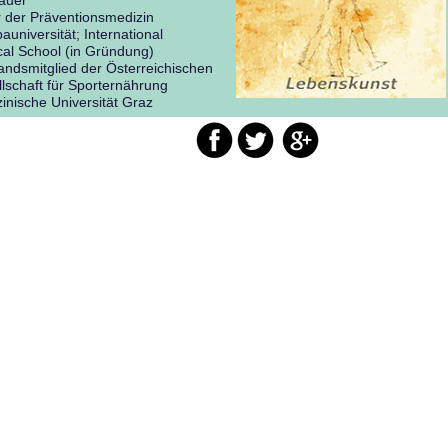
auer
r der Präventionsmedizin
auniversität; International
al School (in Gründung)
andsmitglied der Österreichischen
lschaft für Sporternährung
inische Universität Graz